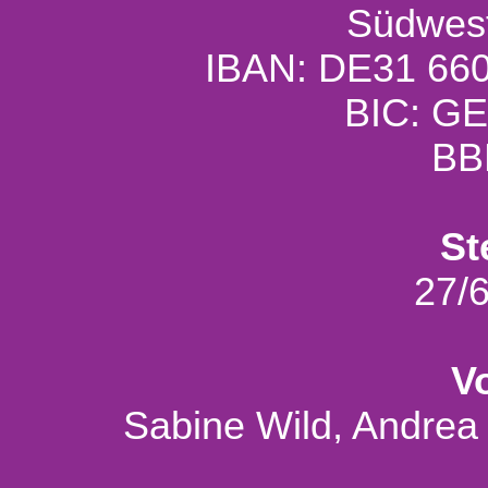
Südwest
IBAN: DE31 660
BIC: G
BB
St
27/
V
Sabine Wild, Andrea