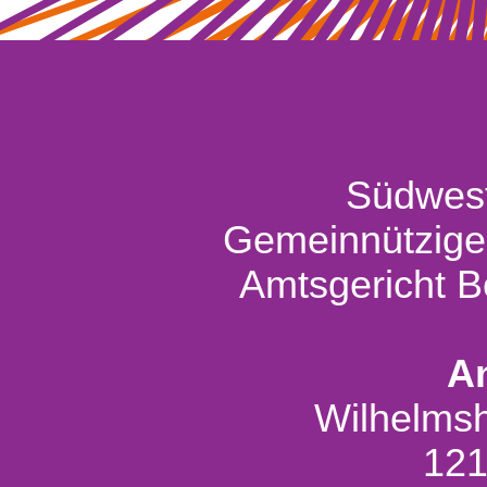
Südwest
Gemeinnützige
Amtsgericht B
An
Wilhelmsh
121