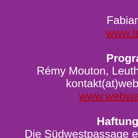
Fabia
www.l
Prog
Rémy Mouton, Leuthe
kontakt(at)we
www.webwa
Haftun
Die Südwestpassage e.