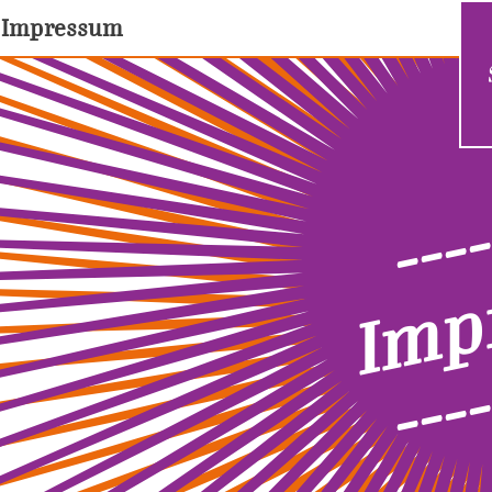
Impressum
----
Imp
----