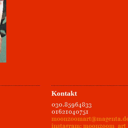
Kontakt
030.85964833
01621040751
moonzoomart@magenta.d
instagram: moonzoom_art