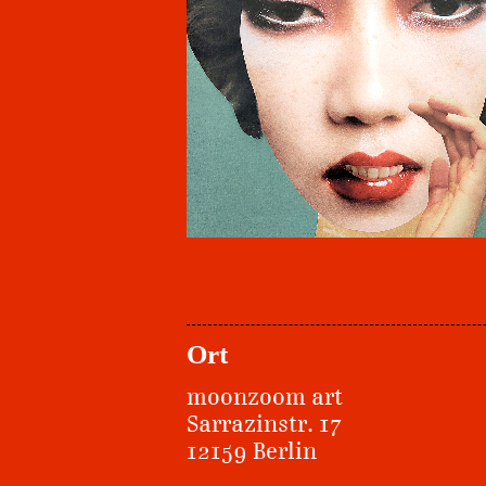
Ort
moonzoom art
Sarrazinstr. 17
12159 Berlin