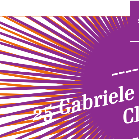
----
----