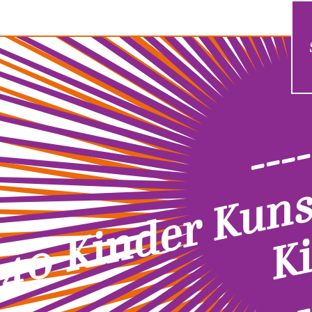
----
----