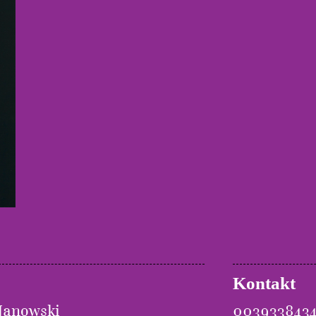
Kontakt
 Janowski
0039338434