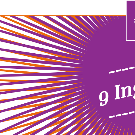
----
9 In
----