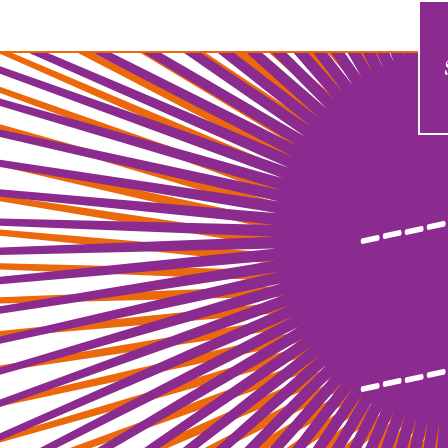
----
----