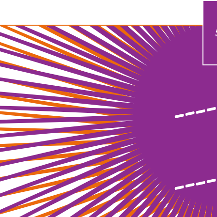
----
----