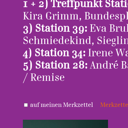
1 + 2) Treffpunkt Stat
Kira Grimm, Bundespla
3) Station 39:
Eva Bru
Schmiedekind, Sieglin
4) Station 34:
Irene Wa
5) Station 28:
André B
/ Remise
auf meinen Merkzettel
Merkzette