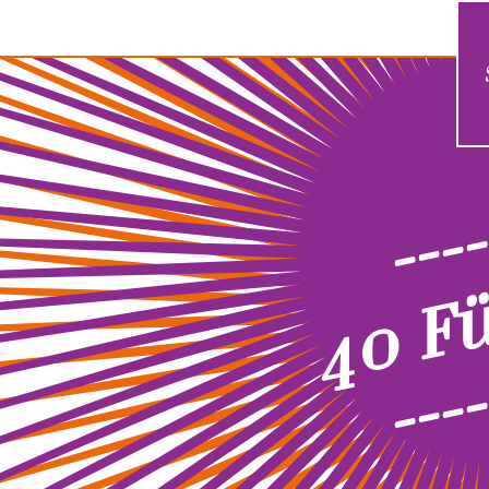
----
40 F
----