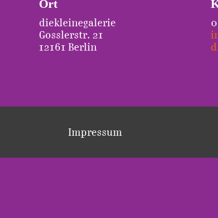
Ort
K
diekleinegalerie
0
Gosslerstr. 21
i
12161 Berlin
d
Impressum