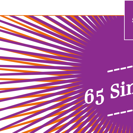
----
65 Si
----